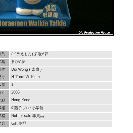
系列 :
(ドラえもん) 多啦A夢
名稱 :
多啦A夢
製作 :
Dio Wong ( 太歲 )
H:11cm W:10cm
尺寸 :
1
數量 :
2005
日期 :
Hong Kong
地點 :
 版權 :
©藤子プロ･小学館
 價格 :
Not for sale 非賣品
內容 :
Gift 贈品