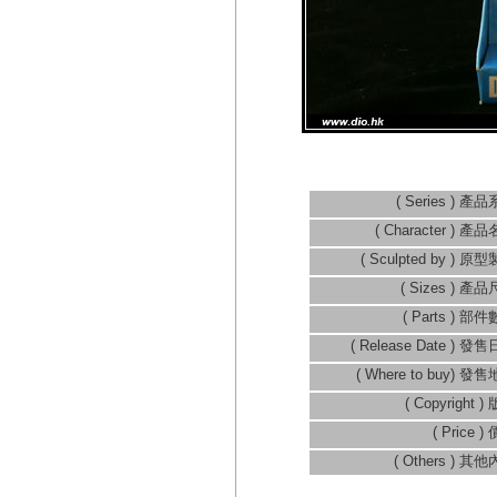
( Series ) 產品
( Character ) 產品
( Sculpted by ) 原型
( Sizes ) 產品
( Parts ) 部件
( Release Date ) 發售
( Where to buy) 發售
( Copyright )
( Price )
( Others ) 其他