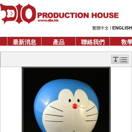
/
ENGLISH
繁體中文
最新消息
產品
聯絡我們
敎
最新消息
產品
原創產品
註冊產品
銅像
活動人偶
注塑及搪膠公仔