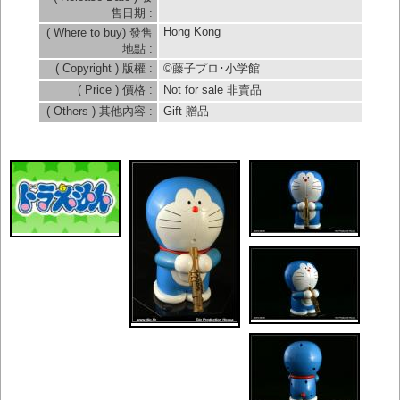
售日期 :
Hong Kong
( Where to buy) 發售
地點 :
( Copyright ) 版權 :
©藤子プロ･小学館
( Price ) 價格 :
Not for sale 非賣品
( Others ) 其他內容 :
Gift 贈品