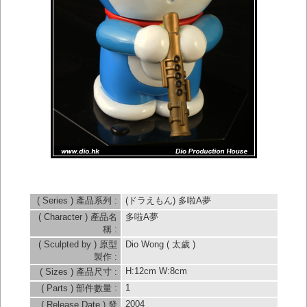
電子產品
其他
聯絡我們
敎學
關於我們
相關下載
( Series ) 產品系列 :
(ドラえもん) 多啦A夢
( Character ) 產品名
多啦A夢
稱 :
( Sculpted by ) 原型
Dio Wong ( 太歲 )
製作 :
H:12cm W:8cm
( Sizes ) 產品尺寸 :
1
( Parts ) 部件數量 :
2004
( Release Date ) 發